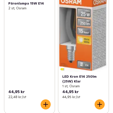
Päronlampa 15W E14
2 st, Osram
LED Kron E14 250lm
(25W) Klar
1 st, Osram
44,95 kr
44,95 kr
22,48 kr /st
44,95 kr /st