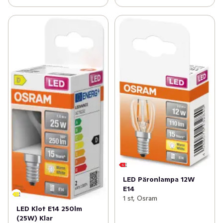
LED Päronlampa 12W
E14
1 st, Osram
LED Klot E14 250lm
(25W) Klar