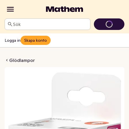
Sök
Logga in
Skapa konto
27 470lm (40W) Klar
Glödlampor