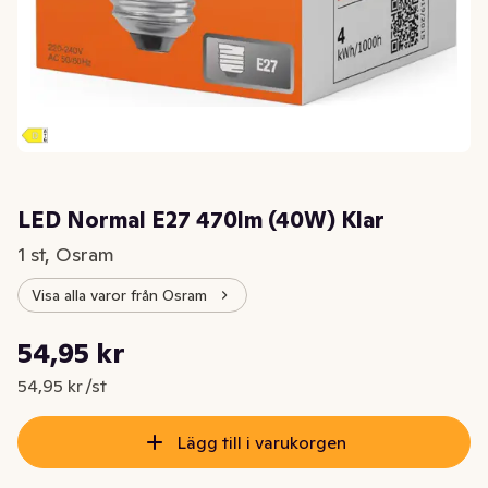
LED Normal E27 470lm (40W) Klar
1 st, Osram
Visa alla varor från Osram
Styckpris: 54,95 kr /st
54,95 kr
Nuvarande pris är: 54,95 kr
54,95 kr /st
Lägg till i varukorgen