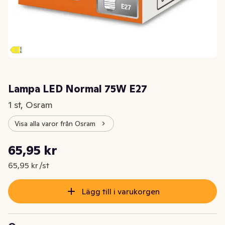
Lampa LED Normal 75W E27
1 st, Osram
Visa alla varor från Osram
Styckpris: 65,95 kr /st
65,95 kr
Nuvarande pris är: 65,95 kr
65,95 kr /st
Lägg till i varukorgen