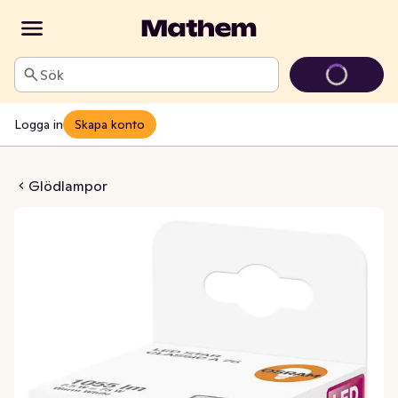
Sök
Logga in
Skapa konto
 Normal 75W E27
Glödlampor