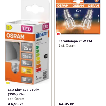
Päronlampa 25W E14
2 st, Osram
LED Klot E27 250lm
(25W) Klar
1 st, Osram
44,95 kr
44,95 kr