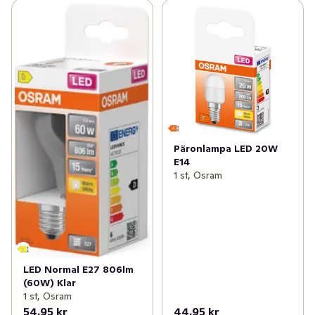
Päronlampa LED 20W
E14
1 st, Osram
LED Normal E27 806lm
(60W) Klar
1 st, Osram
54,95 kr
44,95 kr