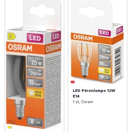
LED Päronlampa 12W
E14
1 st, Osram