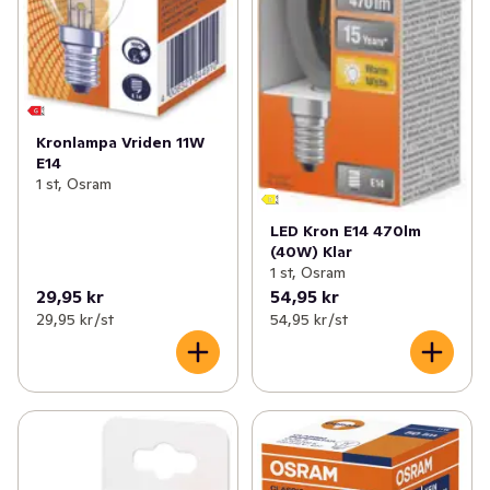
Kronlampa Vriden 11W
E14
1 st, Osram
LED Kron E14 470lm
(40W) Klar
1 st, Osram
29,95 kr
54,95 kr
29,95 kr /st
54,95 kr /st