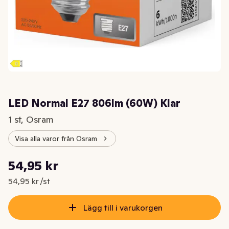
LED Normal E27 806lm (60W) Klar
1 st, Osram
Visa alla varor från Osram
Styckpris: 54,95 kr /st
54,95 kr
Nuvarande pris är: 54,95 kr
54,95 kr /st
Lägg till i varukorgen