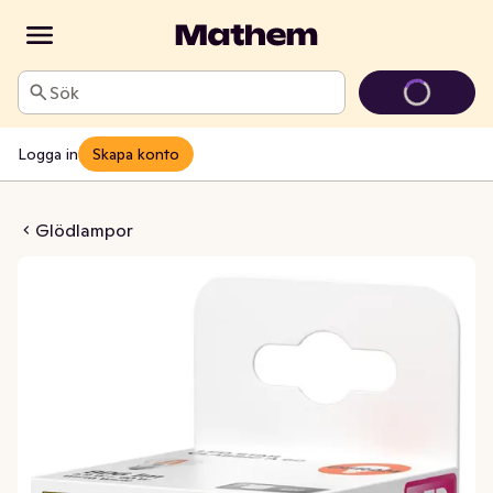
Sök
Logga in
Skapa konto
27 806lm (60W) Klar
Glödlampor