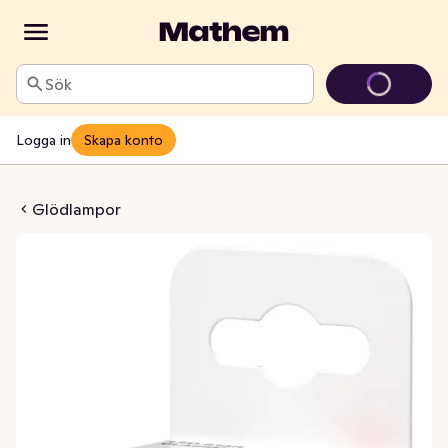
Sök
Logga in
Skapa konto
4 250lm (25W) Klar
Glödlampor