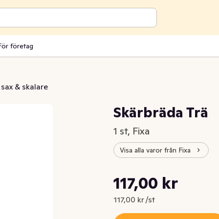
För företag
 sax & skalare
Skärbräda Trä
1 st, Fixa
Visa alla varor från Fixa
Styckpris: 117,00 kr /st
117,00 kr
Nuvarande pris är: 117,00 kr
117,00 kr /st