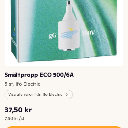
Smältpropp ECO 500/6A
5 st, Ifö Electric
Visa alla varor från Ifö Electric
Styckpris: 7,50 kr /st
37,50 kr
Nuvarande pris är: 37,50 kr
7,50 kr /st