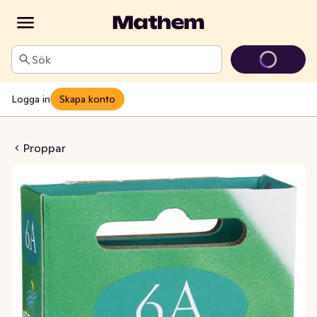
Sök
Logga in
Skapa konto
opp ECO 500/6A
Proppar