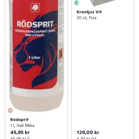
Kronljus Vit
30 st, Fixa
Rödsprit
1 l, Hall Miba
45,95 kr
129,00 kr
45,95 kr /l
4,30 kr /st