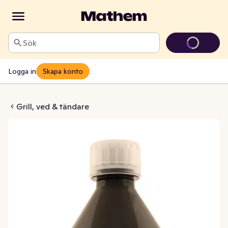
Sök
Logga in
Skapa konto
ampolja
Grill, ved & tändare