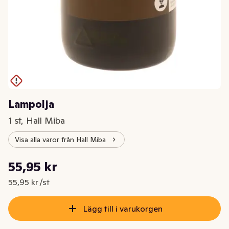
Lampolja
1 st, Hall Miba
Visa alla varor från Hall Miba
Styckpris: 55,95 kr /st
55,95 kr
Nuvarande pris är: 55,95 kr
55,95 kr /st
Lägg till i varukorgen