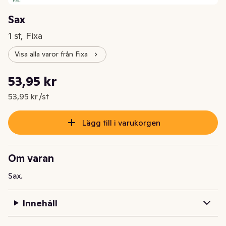
Sax
1 st, Fixa
Visa alla varor från Fixa
Styckpris: 53,95 kr /st
53,95 kr
Nuvarande pris är: 53,95 kr
53,95 kr /st
Lägg till i varukorgen
Om varan
Sax.
Innehåll