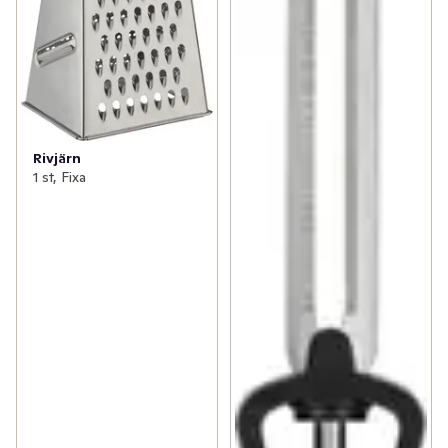
Rivjärn
1 st, Fixa