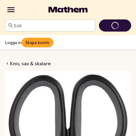
Sök
Logga in
Skapa konto
Sax
Kniv, sax & skalare