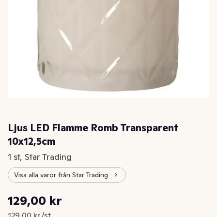
Ljus LED Flamme Romb Transparent
10x12,5cm
1 st, Star Trading
Visa alla varor från Star Trading
Styckpris: 129,00 kr /st
129,00 kr
Nuvarande pris är: 129,00 kr
129,00 kr /st