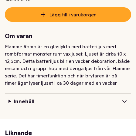
Lägg till i varukorgen
Om varan
Flamme Romb är en glaslykta med batteriljus med 
rombformat mönster runt vaxljuset. Ljuset är cirka 10 x 
12,5cm. Detta batteriljus blir en vacker dekoration, både 
ensam och i grupp ihop med övriga ljus från vår Flamme 
serie. Det har timerfunktion och när brytaren är på 
timerläget lyser ljuset i ca 30 dagar med en vacker 
realistisk låga i varmvitt. Det drivs av 2 AA batterier, 
dessa ingår ej. Undvik att ställa ljusen i direkt solljus då 
Innehåll
de kan smälta och missfärgas av värmen.
Liknande