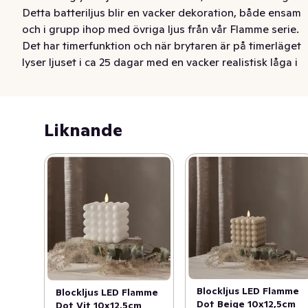
Detta batteriljus blir en vacker dekoration, både ensam 
och i grupp ihop med övriga ljus från vår Flamme serie. 
Det har timerfunktion och när brytaren är på timerläget 
lyser ljuset i ca 25 dagar med en vacker realistisk låga i 
varmvitt. Det drivs av 2 AA batterier, dessa ingår ej. 
Undvik att ställa ljusen i direkt solljus då de kan smälta 
och missfärgas av värmen.
Liknande
Blockljus LED Flamme
Blockljus LED Flamme
Dot Beige 10x12,5cm
Dot Vit 10x12,5cm