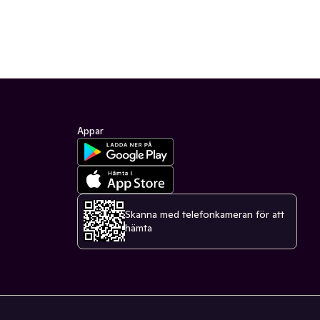
Appar
Skanna med telefonkameran för att
hämta