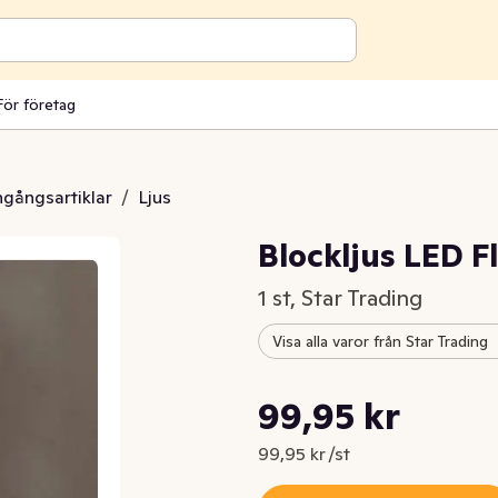
För företag
engångsartiklar
/
Ljus
Blockljus LED 
1 st, Star Trading
Visa alla varor från Star Trading
Styckpris: 99,95 kr /st
99,95 kr
Nuvarande pris är: 99,95 kr
99,95 kr /st