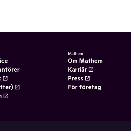
Mathem
ice
Om Mathem
antörer
Karriär
k
Press
tter)
För företag
m