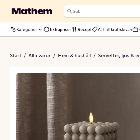
Sök
Kategorier
Extrapriser
Recept
Allt till kräftskivan
lamme Dot Grå 10x12,5cm
Start
/
Alla varor
/
Hem & hushåll
/
Servetter, ljus & 