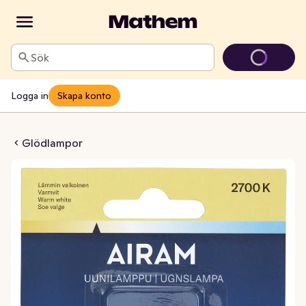
Sök
Logga in
Skapa konto
Halo PO 25W 200LM G9
Glödlampor