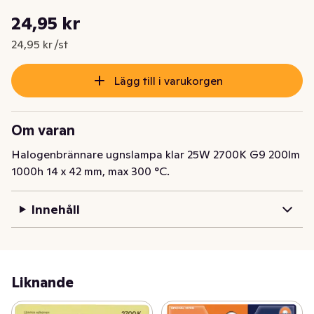
Styckpris: 24,95 kr /st
24,95 kr
Nuvarande pris är: 24,95 kr
24,95 kr /st
Lägg till i varukorgen
Om varan
Halogenbrännare ugnslampa klar 25W 2700K G9 200lm 
1000h 14 x 42 mm, max 300 °C.
Innehåll
Liknande