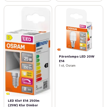
Päronlampa LED 20W
E14
1 st, Osram
LED Klot E14 250lm
(25W) Klar Dimbar