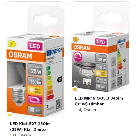
LED MR16 GU5,3 345lm
(35W) Dimbar
1 st, Osram
LED Klot E27 250lm
(25W) Klar Dimbar
1 st, Osram