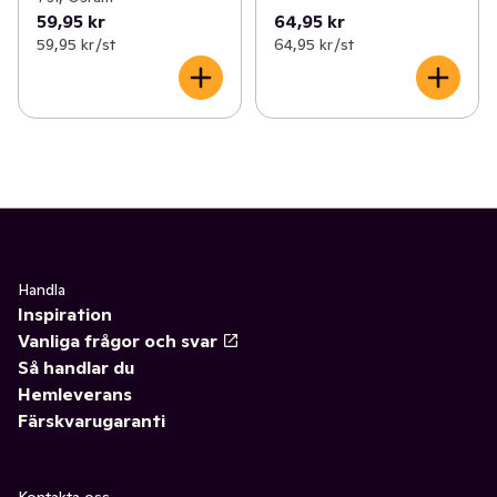
59,95 kr
64,95 kr
59,95 kr /st
64,95 kr /st
Handla
Inspiration
Vanliga frågor och svar
Så handlar du
Hemleverans
Färskvarugaranti