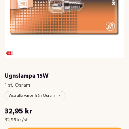
Ugnslampa 15W
1 st, Osram
Visa alla varor från Osram
Styckpris: 32,95 kr /st
32,95 kr
Nuvarande pris är: 32,95 kr
32,95 kr /st