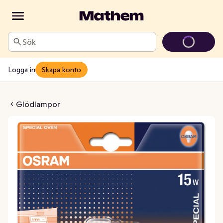
Sök
Logga in
Skapa konto
slampa 15W
Glödlampor