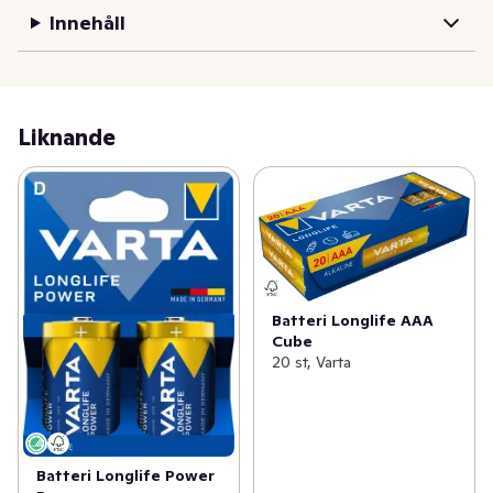
innovativ öppning/stängningsmekanism för enkel 
Innehåll
batteriförvaring - Förpackningar av kartongmaterial för 
enkel återvinning - Svanenmärkt
Liknande
Batteri Longlife AAA
Cube
20 st, Varta
Batteri Longlife Power