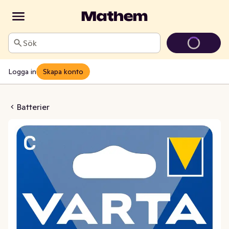
Sök
Logga in
Skapa konto
Longlife Power C
Batterier