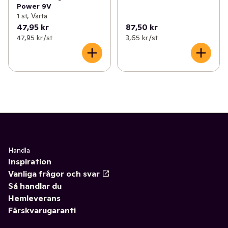
Power 9V
1 st, Varta
47,95 kr
87,50 kr
47,95 kr /st
3,65 kr /st
Handla
Inspiration
Vanliga frågor och svar
Så handlar du
Hemleverans
Färskvarugaranti