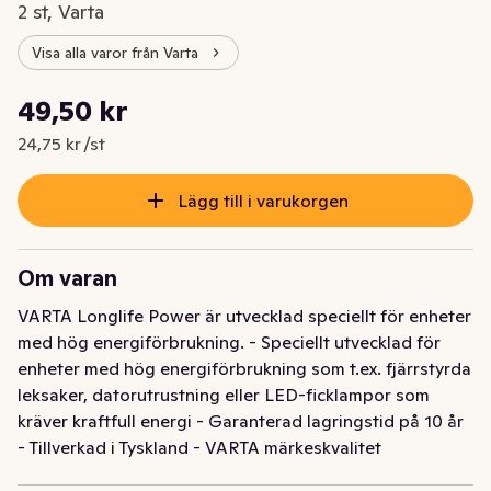
2 st, Varta
Visa alla varor från Varta
Styckpris: 24,75 kr /st
49,50 kr
Nuvarande pris är: 49,50 kr
24,75 kr /st
Lägg till i varukorgen
Om varan
VARTA Longlife Power är utvecklad speciellt för enheter 
med hög energiförbrukning. - Speciellt utvecklad för 
enheter med hög energiförbrukning som t.ex. fjärrstyrda 
leksaker, datorutrustning eller LED-ficklampor som 
kräver kraftfull energi - Garanterad lagringstid på 10 år 
- Tillverkad i Tyskland - VARTA märkeskvalitet 
säkerställd - Smart och bekväm förpackningslösning: 