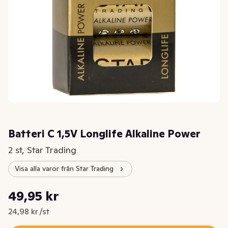
Batteri C 1,5V Longlife Alkaline Power
2 st, Star Trading
Visa alla varor från Star Trading
Styckpris: 24,98 kr /st
49,95 kr
Nuvarande pris är: 49,95 kr
24,98 kr /st