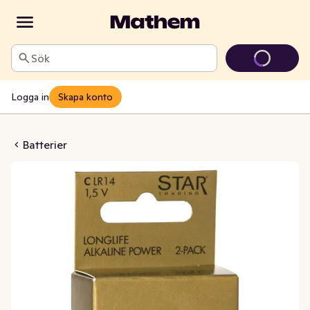
Sök
Logga in
Skapa konto
Longlife Alkaline Power
Batterier