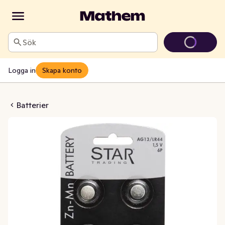
Sök
Logga in
Skapa konto
Mn AG13/LR44 1,5V
Batterier