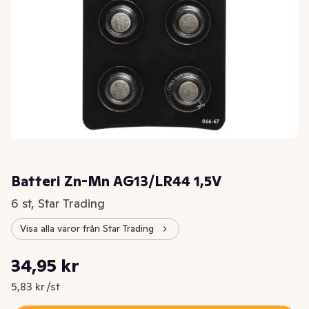
Batteri Zn-Mn AG13/LR44 1,5V
6 st, Star Trading
Visa alla varor från Star Trading
Styckpris: 5,83 kr /st
34,95 kr
Nuvarande pris är: 34,95 kr
5,83 kr /st