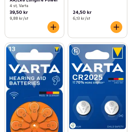
AA/LR6 Longlife Power
4 st, Varta
39,50 kr
24,50 kr
9,88 kr /st
6,13 kr /st