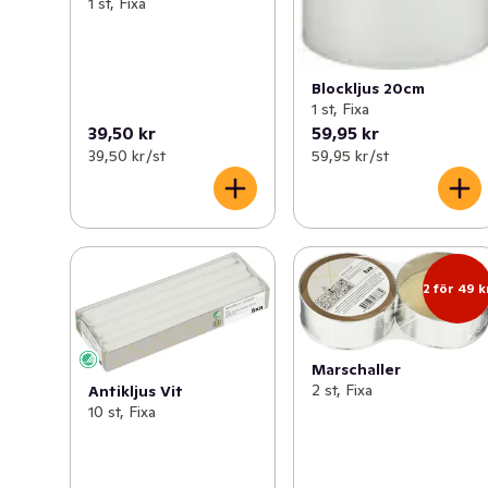
1 st, Fixa
Blockljus 20cm
1 st, Fixa
39,50 kr
59,95 kr
39,50 kr /st
59,95 kr /st
2 för 49 k
Marschaller
2 st, Fixa
Antikljus Vit
10 st, Fixa