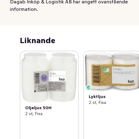
Dagab Inköp & Logistik AB har angett ovanstående
information.
Liknande
Lyktljus
2 st, Fixa
Oljeljus 50H
2 st, Fixa