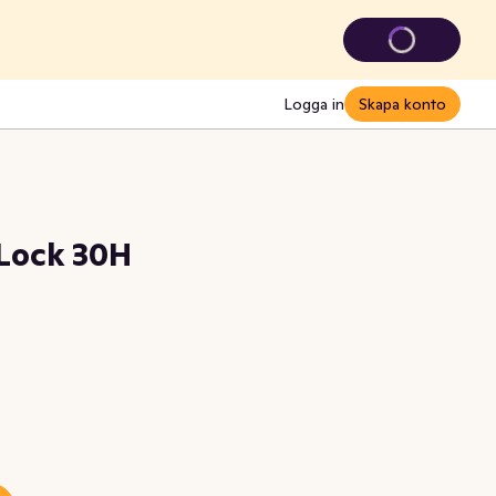
Logga in
Skapa konto
Lock 30H