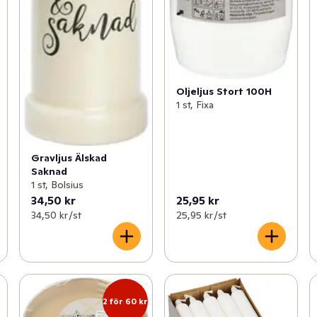
Oljeljus Stort 100H
1 st, Fixa
Gravljus Älskad
Saknad
1 st, Bolsius
34,50 kr
25,95 kr
34,50 kr /st
25,95 kr /st
2 för 60 kr