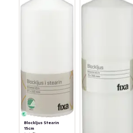
Blockljus Stearin
15cm