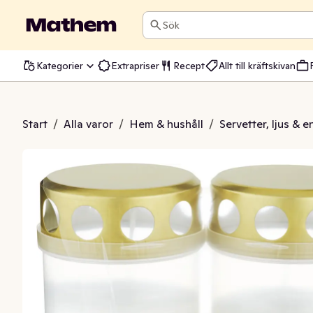
Sök
Kategorier
Extrapriser
Recept
Allt till kräftskivan
ta Med Lock 30H
Start
/
Alla varor
/
Hem & hushåll
/
Servetter, ljus & 