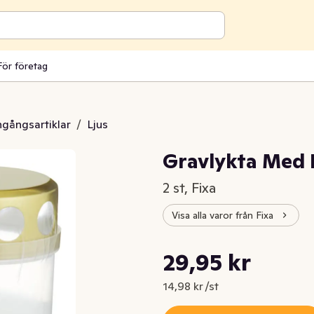
För företag
engångsartiklar
/
Ljus
Gravlykta Med 
2 st, Fixa
Visa alla varor från Fixa
Styckpris: 14,98 kr /st
29,95 kr
Nuvarande pris är: 29,95 kr
14,98 kr /st