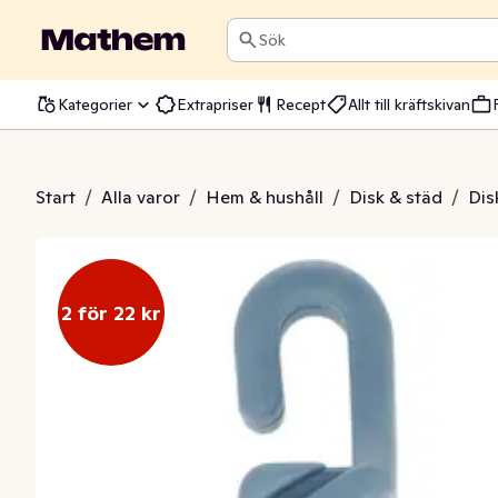
Sök
Kategorier
Extrapriser
Recept
Allt till kräftskivan
iskborste
Start
/
Alla varor
/
Hem & hushåll
/
Disk & städ
/
Dis
2 för 22 kr