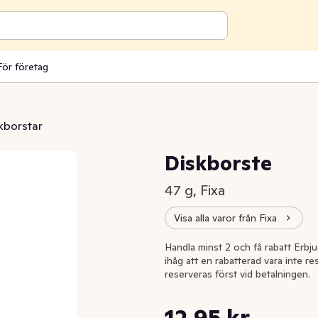
För företag
kborstar
Diskborste
47 g, Fixa
Visa alla varor från Fixa
Handla minst 2 och få rabatt Erbjud
ihåg att en rabatterad vara inte re
reserveras först vid betalningen.
Styckpris: 12,95 kr /st