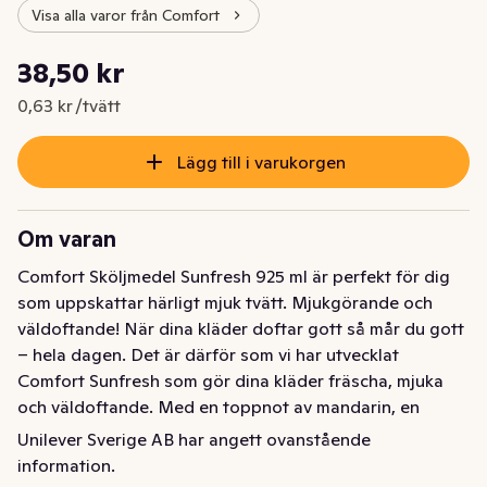
Visa alla varor från Comfort
Styckpris: 0,63 kr /tvätt
38,50 kr
Nuvarande pris är: 38,50 kr
0,63 kr /tvätt
Lägg till i varukorgen
Om varan
Comfort Sköljmedel Sunfresh 925 ml är perfekt för dig 
som uppskattar härligt mjuk tvätt. Mjukgörande och 
väldoftande! När dina kläder doftar gott så mår du gott 
– hela dagen. Det är därför som vi har utvecklat 
Comfort Sunfresh som gör dina kläder fräscha, mjuka 
och väldoftande. Med en toppnot av mandarin, en 
mittnot av jasmin och en basnot av ceder, har Comfort 
Unilever Sverige AB har angett ovanstående
Sunfresh en underbar, frisk doft inspirerad av vita 
information.
blommor. Detta är en naturlig och fräsch doft som du 