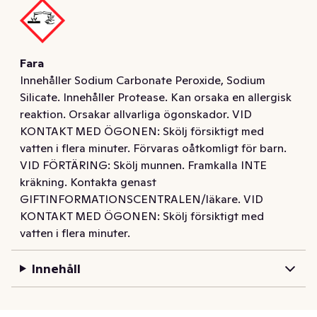
även mot intorkat fett och ger en skinande ren disk. Yes 
kombinerar vätska och pulver i en enda kraftfull kapsel. 
Det ytterst lättlösliga höljet löses upp fort så att 
Fara
kapseln kan börja rengöra och utföra sitt jobb. Och de 
Innehåller Sodium Carbonate Peroxide, Sodium
är så enkla att använda! Ingen uppackning behövs, lägg 
Silicate. Innehåller Protease. Kan orsaka en allergisk
dem bara i diskmaskinens diskmedelsbehållare.
reaktion. Orsakar allvarliga ögonskador. VID
KONTAKT MED ÖGONEN: Skölj försiktigt med
vatten i flera minuter. Förvaras oåtkomligt för barn.
VID FÖRTÄRING: Skölj munnen. Framkalla INTE
kräkning. Kontakta genast
GIFTINFORMATIONSCENTRALEN/läkare. VID
KONTAKT MED ÖGONEN: Skölj försiktigt med
vatten i flera minuter.
Innehåll