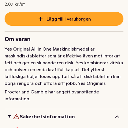
Nuvarande pris är: 99,50 kr
2,07 kr /st
Lägg till i varukorgen
Om varan
Yes Original All in One Maskindiskmedel är 
maskindisktabletter som är effektiva även mot intorkat 
fett och ger en skinande ren disk. Yes kombinerar vätska 
och pulver i en enda kraftfull kapsel. Det ytterst 
lättlösliga höljet löses upp fort så att disktabletten kan 
börja rengöra och utföra sitt jobb. Yes Originals 
disktabletter rengör första gången och är effektiva 
Procter and Gamble har angett ovanstående
även mot intorkat fett. Och de är så enkla att använda! 
information.
Ingen uppackning behövs, lägg dem bara i 
diskmaskinens diskmedelsbehållare. Håller 
Säkerhetsinformation
diskmaskinen ren och fräsch.
Yes Original All in One diskmaskinstabletter är effektiva 