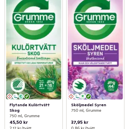
Flytande Kulörtvätt
Sköljmedel Syren
Skog
750 ml, Grumme
750 ml, Grumme
45,50 kr
37,95 kr
2,17 kr /tvätt
0,86 kr /tvätt