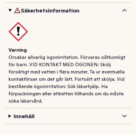
rent redan vid 30 grader och är skonsamt mot färger 
Säkerhetsinformation
och miljön. Låg dosering och räcker upp till 21 tvättar. 
Miljömärkt med Svanen och Vegan Society. Kartongen 
är producerad av mer än 90% förnybara råvaror och 
certifierad av Carbon Neutral. Panta din Grumme-
förpackning genom att ladda ner Bower-appen!
Varning
Orsakar allvarlig ögonirritation. Förvaras oåtkomligt
för barn. VID KONTAKT MED ÖGONEN: Skölj
försiktigt med vatten i flera minuter. Ta ur eventuella
kontaktlinser om det går lätt. Fortsätt att skölja. Vid
bestående ögonirritation: Sök läkarhjälp. Ha
förpackningen eller etiketten tillhands om du måste
söka läkarvård.
Innehåll