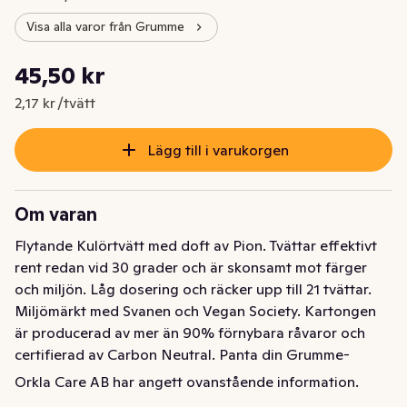
Visa alla varor från Grumme
Styckpris: 2,17 kr /tvätt
45,50 kr
Nuvarande pris är: 45,50 kr
2,17 kr /tvätt
Lägg till i varukorgen
Om varan
Flytande Kulörtvätt med doft av Pion. Tvättar effektivt 
rent redan vid 30 grader och är skonsamt mot färger 
och miljön. Låg dosering och räcker upp till 21 tvättar. 
Miljömärkt med Svanen och Vegan Society. Kartongen 
är producerad av mer än 90% förnybara råvaror och 
certifierad av Carbon Neutral. Panta din Grumme-
förpackning genom att ladda ner Bower-appen!
Orkla Care AB har angett ovanstående information.
Flytande Kulörtvätt med doft av Pion. Tvättar effektivt 