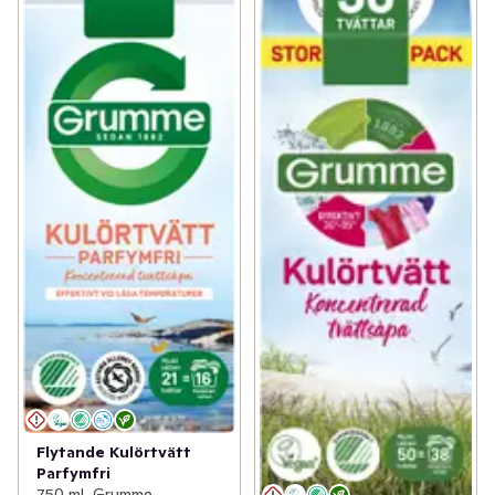
Flytande Kulörtvätt
Parfymfri
750 ml, Grumme