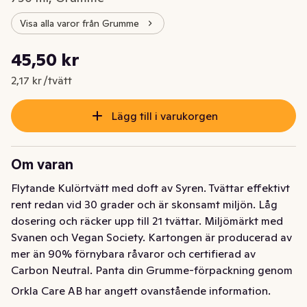
Visa alla varor från Grumme
Styckpris: 2,17 kr /tvätt
45,50 kr
Nuvarande pris är: 45,50 kr
2,17 kr /tvätt
Lägg till i varukorgen
Om varan
Flytande Kulörtvätt med doft av Syren. Tvättar effektivt 
rent redan vid 30 grader och är skonsamt miljön. Låg 
dosering och räcker upp till 21 tvättar. Miljömärkt med 
Svanen och Vegan Society. Kartongen är producerad av 
mer än 90% förnybara råvaror och certifierad av 
Carbon Neutral. Panta din Grumme-förpackning genom 
att ladda ner Bower-appen!
Orkla Care AB har angett ovanstående information.