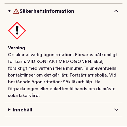
Flytande Kulörtvätt med doft av Syren. Tvättar effektivt 
rent redan vid 30 grader och är skonsamt miljön. Låg 
Säkerhetsinformation
dosering och räcker upp till 21 tvättar. Miljömärkt med 
Svanen och Vegan Society. Kartongen är producerad av 
mer än 90% förnybara råvaror och certifierad av 
Carbon Neutral. Panta din Grumme-förpackning genom 
att ladda ner Bower-appen!
Varning
Orsakar allvarlig ögonirritation. Förvaras oåtkomligt
för barn. VID KONTAKT MED ÖGONEN: Skölj
försiktigt med vatten i flera minuter. Ta ur eventuella
kontaktlinser om det går lätt. Fortsätt att skölja. Vid
bestående ögonirritation: Sök läkarhjälp. Ha
förpackningen eller etiketten tillhands om du måste
söka läkarvård.
Innehåll