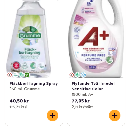
Fläckborttagning Spray
Flytande Tvättmedel
350 ml, Grumme
Sensitive Color
1500 ml, A+
40,50 kr
77,95 kr
115,71 kr /l
2,11 kr /tvätt