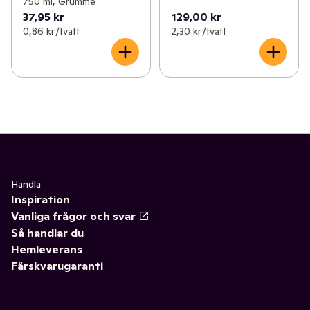
750 ml, Grumme
37,95 kr
129,00 kr
0,86 kr /tvätt
2,30 kr /tvätt
Handla
Inspiration
Vanliga frågor och svar
Så handlar du
Hemleverans
Färskvarugaranti