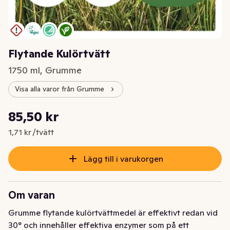
Flytande Kulörtvätt
1750 ml, Grumme
Visa alla varor från Grumme
Styckpris: 1,71 kr /tvätt
85,50 kr
Nuvarande pris är: 85,50 kr
1,71 kr /tvätt
Lägg till i varukorgen
Om varan
Grumme flytande kulörtvättmedel är effektivt redan vid 
30° och innehåller effektiva enzymer som på ett 