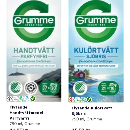
Flytande
Flytande Kulörtvätt
Handtvättmedel
Sjöbris
Parfymfri
750 ml, Grumme
750 ml, Grumme
47,95 kr
45,50 kr