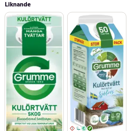
på tvätten. Grumme flytande kulörtvättmedel har en 
Liknande
behaglig doft. Storpack som räcker upp till 50 tvättar.

Grumme Kulörtvätt är miljömärkt med Svanen och 
Vegan-märkt och kommer i en praktisk 
kartongförpackning. Panta din Grumme-förpackning 
genom att ladda ner Bower-appen!