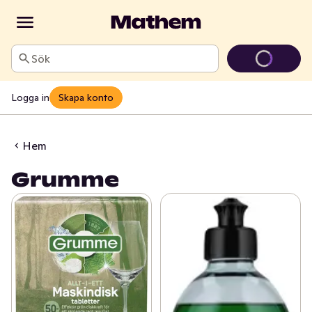
Sök
Logga in
Skapa konto
Hem
Grumme