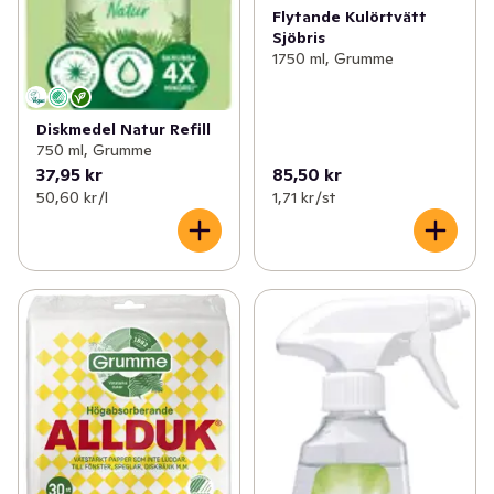
Flytande Kulörtvätt
Sjöbris
1750 ml, Grumme
Diskmedel Natur Refill
750 ml, Grumme
37,95 kr
85,50 kr
50,60 kr /l
1,71 kr /st