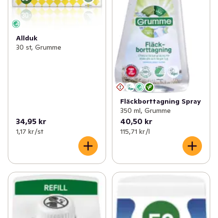
Allduk
30 st, Grumme
Fläckborttagning Spray
350 ml, Grumme
34,95 kr
40,50 kr
1,17 kr /st
115,71 kr /l