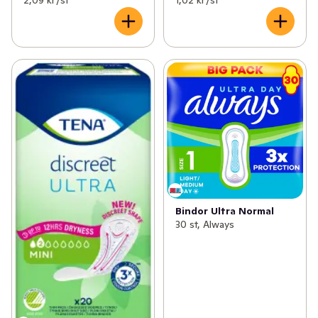
2,09 kr /st
1,02 kr /st
Bindor Ultra Normal
30 st, Always