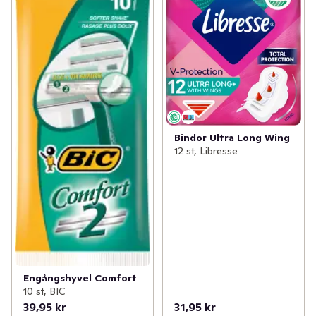
✓
Mage
(15)
✓
Rengöring
(4)
✓
Sex och lust
(5)
✓
Intimrakning
(5)
✓
Händer och fötter
(63)
✓
Tester
(3)
✓
Hudvård
(163)
✓
Hårvård
(169)
Bindor Ultra Long Wing
12 st, Libresse
✓
Intim och underliv
(62)
✓
Ansiktsvård
(97)
✓
Kost och hälsa
(48)
✓
Förkylning
(5)
Engångshyvel Comfort
✓
Vitaminer och kosttillskott
(65)
10 st, BIC
39,95 kr
31,95 kr