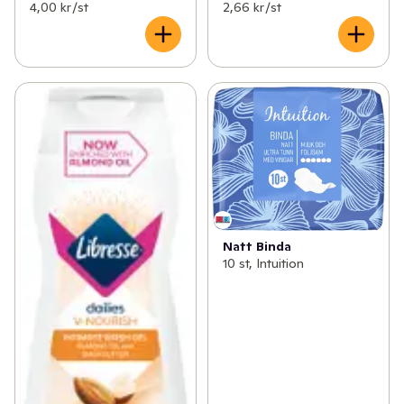
✓
Åldersgräns 18+ receptfria läkemedel
(46)
4,00 kr /st
2,66 kr /st
✓
Ögon och öron
(1)
Natt Binda
10 st, Intuition