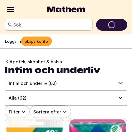
Sök
Logga in
Skapa konto
Apotek, skönhet & hälsa
Intim och underliv
Intim och underliv
(62)
✓
Alla
(846)
Alla
(62)
✓
Mun och tänder
(107)
✓
Alla
(62)
Filter
Sortera efter
✓
Sår, bett och stick
(17)
✓
Intimhygien och mensskydd
(50)