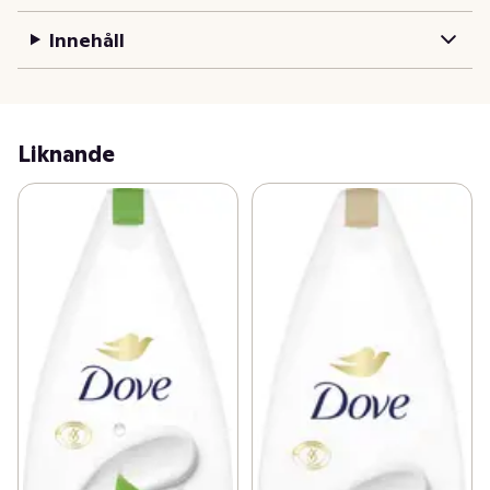
rengör och vårdar huden så att den blir mjukare och 
Innehåll
lenare efter bara en dusch. Dove Fresh Care tar inte 
bort hudens naturliga fukt, så att huden förblir 
återfuktad och mjuk. Den ger också näring till huden 
samt är mikrobiomvänlig.

Liknande
Fuktig hud är mer mottaglig för krämer och serum, så 
efter duschen är det perfekta tillfället att "låsa in" 
fukten. Efter att du använt en duschkräm kan du 
applicera din favoritfuktkräm från Dove när du klivit ur 
duschen. Din hud kommer att se fräschare ut och 
kännas mjukare och lenare.

Så här använder du Dove Fresh Care: 

Pressa ut en generös mängd Dove Fresh Care duschtvål 
i handflatorna. Massera sedan in den återfuktande 
duschkrämen i huden och skölj av för att få en mjuk och 
len hud.
