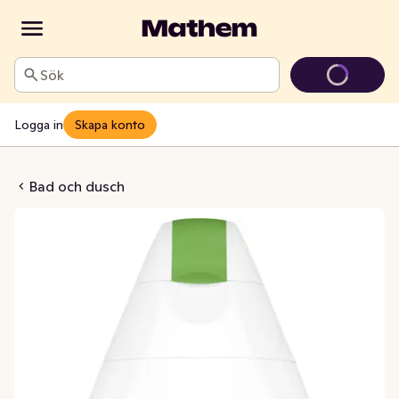
Sök
Logga in
Skapa konto
Care Duschgel
Bad och dusch