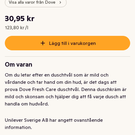
Visa alla varor från Dove
Styckpris: 123,80 kr /l
30,95 kr
Nuvarande pris är: 30,95 kr
123,80 kr /l
Lägg till i varukorgen
Om varan
Om du letar efter en duschtvål som är mild och 
vårdande och tar hand om din hud, är det dags att 
prova Dove Fresh Care duschtvål. Denna duschkräm är 
mild och skonsam och hjälper dig att få varje dusch att 
handla om hudvård.

Dove Fresh Care är speciellt framtagen för att vara mild 
Unilever Sverige AB har angett ovanstående
och skonsam mot huden. Den innehåller 100% 
information.
skonsamma ingredienser och 0% sulfat SLES och 