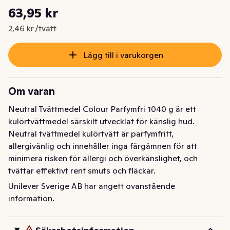
Styckpris: 2,46 kr /tvätt
63,95 kr
Nuvarande pris är: 63,95 kr
2,46 kr /tvätt
Lägg till i varukorgen
Om varan
Neutral Tvättmedel Colour Parfymfri 1040 g är ett 
kulörtvättmedel särskilt utvecklat för känslig hud. 
Neutral tvättmedel kulörtvätt är parfymfritt, 
allergivänlig och innehåller inga färgämnen för att 
minimera risken för allergi och överkänslighet, och 
tvättar effektivt rent smuts och fläckar. 

Unilever Sverige AB har angett ovanstående
Neutrals pulvertvättmedel är ett allergivänligt 
information.
tvättmedel som är utvecklat tillsammans med Astma- 
och allergiförbundet och är även Svanenmärkt. 
