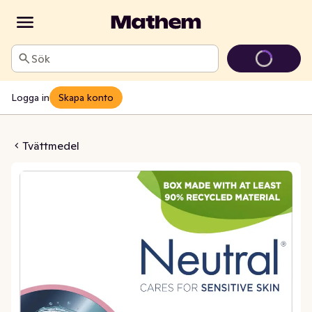
Sök
Logga in
Skapa konto
lver Colour Parfymfri
Tvättmedel