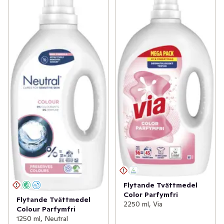
vara svårt att hitta produkter som ger samma skydd och 
vård för alla i familjen. Men det är här som Neutral 
kommer in och kan hjälpa. Vårt mål är att göra det 
enkelt att ta hand om hela familjens hud och detta 
genom att erbjuda milda produkter som hjälper att 
skydda din hud mot irritation – från normal hud till 
känslig, till bebis hud och till hud som lätt får eksem. 
Med varje produkt, från tvättmedel till handkräm – och 
allt däremellan – kan Neutral hjälpa dig med att skapa 
en lättare och mildare hudvård varje dag.
Flytande Tvättmedel
Color Parfymfri
Flytande Tvättmedel
2250 ml, Via
Colour Parfymfri
1250 ml, Neutral