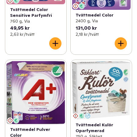
Tvättmedel Color
Tvättmedel Color
Sensitive Parfymfri
2400 g, Via
760 g, Via
49,95 kr
131,00 kr
2,63 kr /tvätt
2,18 kr /tvätt
Tvättmedel Kulör
Tvättmedel Pulver
Oparfymerad
Color
750 g, Såklart