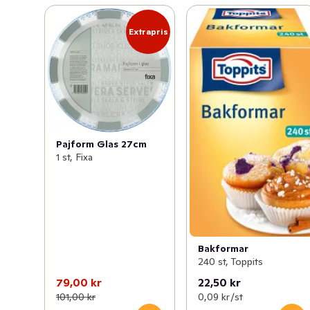
Extrapris
Pajform Glas 27cm
1 st, Fixa
Bakformar
240 st, Toppits
79,00 kr
22,50 kr
101,00 kr
0,09 kr /st