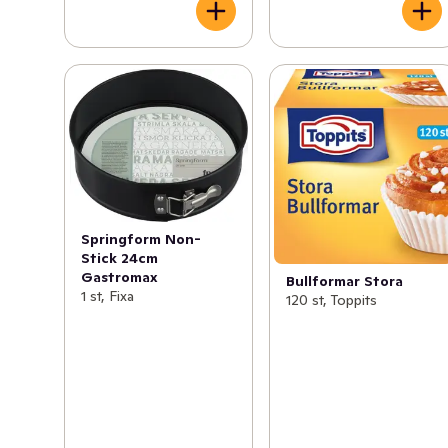
Springform Non-
Stick 24cm
Gastromax
Bullformar Stora
1 st, Fixa
120 st, Toppits