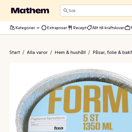
Sök
Kategorier
Extrapriser
Recept
Allt till kräftskivan
Aluminium 1350ml
Start
/
Alla varor
/
Hem & hushåll
/
Påsar, folie & bak