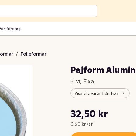
För företag
formar
/
Folieformar
Pajform Alumin
5 st, Fixa
Visa alla varor från Fixa
Styckpris: 6,50 kr /st
32,50 kr
Nuvarande pris är: 32,50 kr
6,50 kr /st