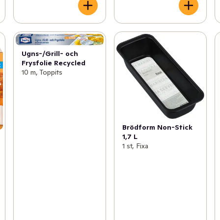
Ugns-/Grill- och
Frysfolie Recycled
10 m, Toppits
Brödform Non-Stick
1,7 L
1 st, Fixa