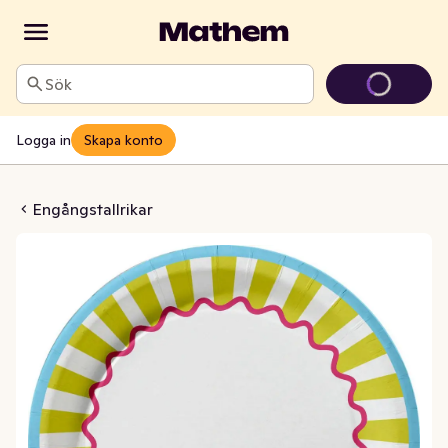
Sök
Logga in
Skapa konto
ik Pop Stripes 22cm
Engångstallrikar