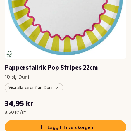
Papperstallrik Pop Stripes 22cm
10 st, Duni
Visa alla varor från Duni
Styckpris: 3,50 kr /st
34,95 kr
Nuvarande pris är: 34,95 kr
3,50 kr /st
Lägg till i varukorgen