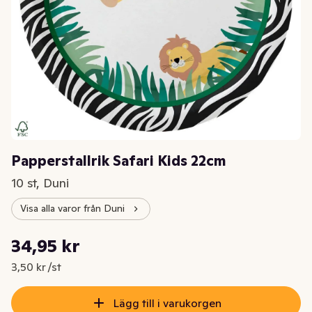
Papperstallrik Safari Kids 22cm
10 st, Duni
Visa alla varor från Duni
Styckpris: 3,50 kr /st
34,95 kr
Nuvarande pris är: 34,95 kr
3,50 kr /st
Lägg till i varukorgen