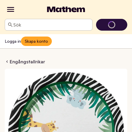
Sök
Logga in
Skapa konto
ik Safari Kids 22cm
Engångstallrikar