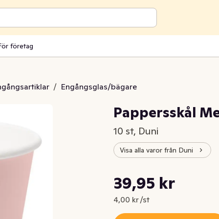
För företag
engångsartiklar
/
Engångsglas/bägare
Pappersskål Me
10 st, Duni
Visa alla varor från Duni
Styckpris: 4,00 kr /st
39,95 kr
Nuvarande pris är: 39,95 kr
4,00 kr /st