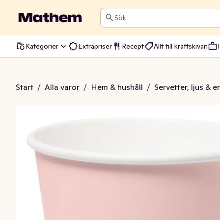
Sök
Kategorier
Extrapriser
Recept
Allt till kräftskivan
l Mellow Rose 420ml
Start
/
Alla varor
/
Hem & hushåll
/
Servetter, ljus & 