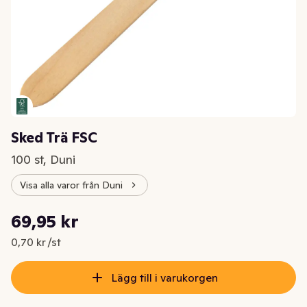
Sked Trä FSC
100 st, Duni
Visa alla varor från Duni
Styckpris: 0,70 kr /st
69,95 kr
Nuvarande pris är: 69,95 kr
0,70 kr /st
Lägg till i varukorgen