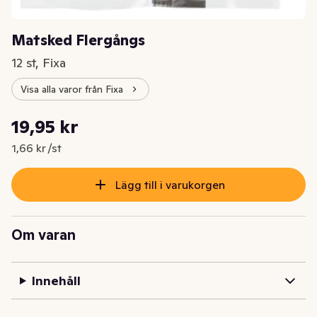
Matsked Flergångs
12 st, Fixa
Visa alla varor från Fixa
Styckpris: 1,66 kr /st
19,95 kr
Nuvarande pris är: 19,95 kr
1,66 kr /st
Lägg till i varukorgen
Om varan
Innehåll