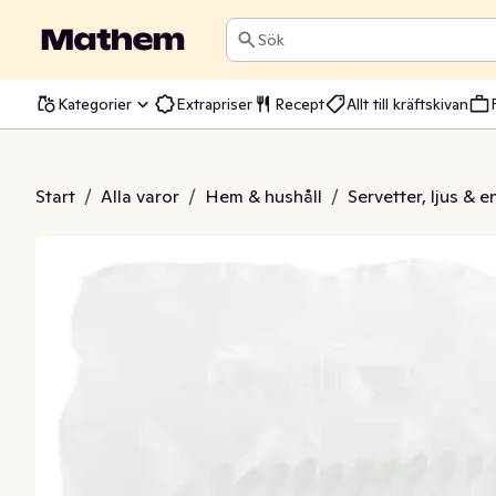
Sök
Kategorier
Extrapriser
Recept
Allt till kräftskivan
el Flergångs
Start
/
Alla varor
/
Hem & hushåll
/
Servetter, ljus & 