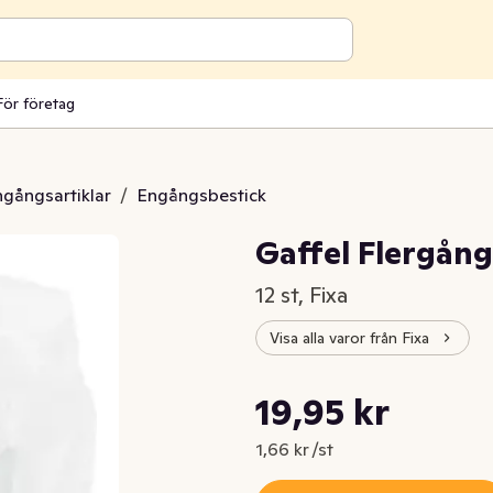
För företag
engångsartiklar
/
Engångsbestick
Gaffel Flergång
12 st, Fixa
Visa alla varor från Fixa
Styckpris: 1,66 kr /st
19,95 kr
Nuvarande pris är: 19,95 kr
1,66 kr /st