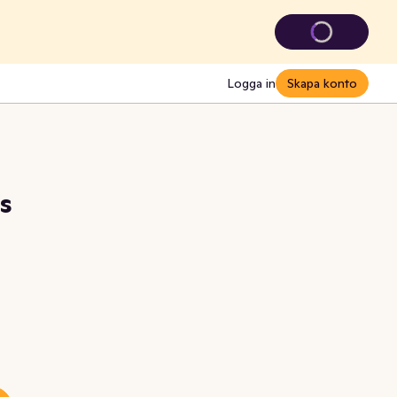
Logga in
Skapa konto
s