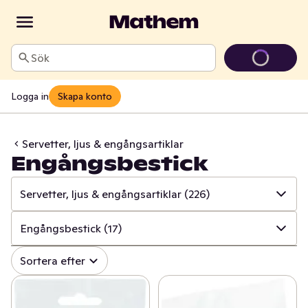
Sök
Logga in
Skapa konto
Servetter, ljus & engångsartiklar
Engångsbestick
Servetter, ljus & engångsartiklar
(226)
✓
Alla
(996)
Engångsbestick
(17)
✓
Hushålls- & toapapper
(34)
✓
Alla
(226)
Sortera efter
✓
Disk & städ
(205)
✓
Ljus
(77)