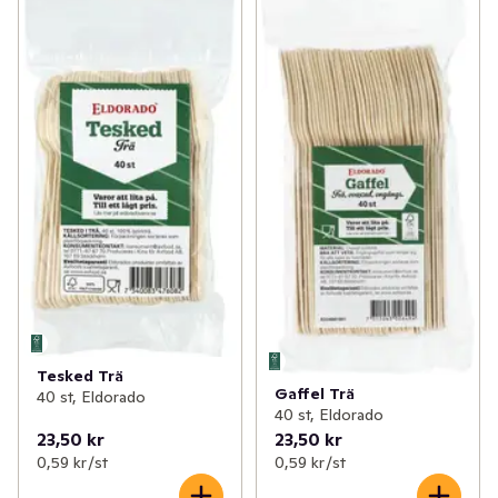
✓
Tvätt & klädvård
(124)
✓
Servetter & ställ
(36)
✓
Påsar, folie & bakformar
(51)
✓
Fest & kalas
(66)
✓
Servetter, ljus & engångsartiklar
(226)
✓
Engångsglas/bägare
(16)
✓
Blommor & växter
(30)
✓
Engångstallrikar
(9)
✓
Hushållsel
(80)
✓
Engångsbestick
(17)
✓
Husgeråd
(93)
✓
Dukar
(5)
✓
Kontor & tillbehör
(44)
✓
Grill, ved & tändare
(18)
Tesked Trä
Gaffel Trä
40 st, Eldorado
✓
Heminredning
(48)
40 st, Eldorado
23,50 kr
23,50 kr
✓
Leksaker & spel
(20)
0,59 kr /st
0,59 kr /st