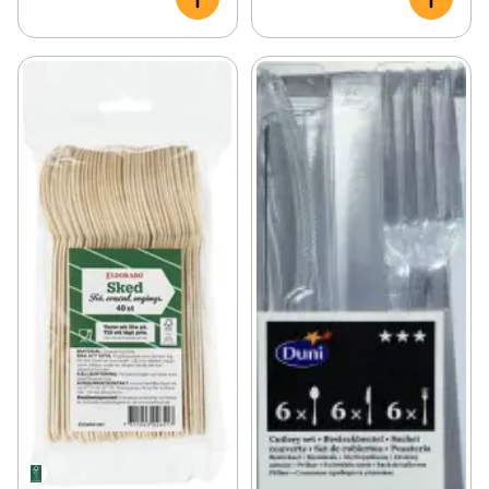
✓
Fritid & övrigt
(23)
✓
Säsongspynt
(7)