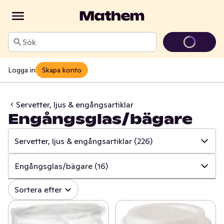
Sök
Logga in
Skapa konto
Servetter, ljus & engångsartiklar
Engångsglas/bägare
Servetter, ljus & engångsartiklar
(226)
✓
Alla
(997)
Engångsglas/bägare
(16)
✓
Hushålls- & toapapper
(34)
✓
Alla
(226)
Sortera efter
✓
Disk & städ
(206)
✓
Ljus
(77)