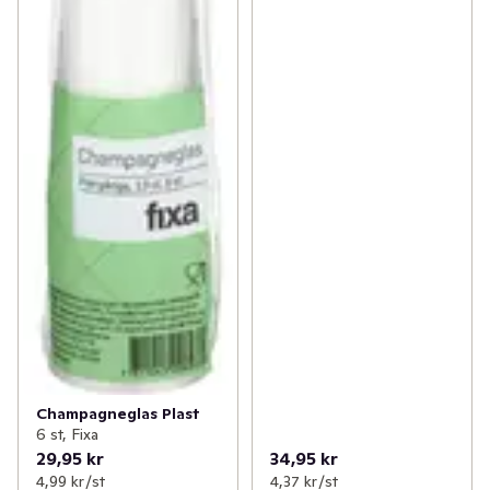
✓
Fritid & övrigt
(23)
✓
Säsongspynt
(7)
Champagneglas Plast
6 st, Fixa
29,95 kr
34,95 kr
4,99 kr /st
4,37 kr /st