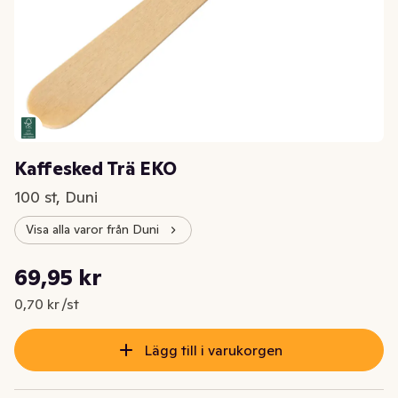
Kaffesked Trä EKO
100 st, Duni
Visa alla varor från Duni
Styckpris: 0,70 kr /st
69,95 kr
Nuvarande pris är: 69,95 kr
0,70 kr /st
Lägg till i varukorgen