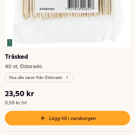
Träsked
40 st, Eldorado
Visa alla varor från Eldorado
Styckpris: 0,59 kr /st
23,50 kr
Nuvarande pris är: 23,50 kr
0,59 kr /st
Lägg till i varukorgen