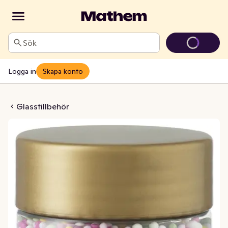
Sök
Logga in
Skapa konto
eille Strössel
Glasstillbehör