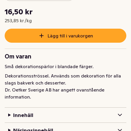
Styckpris: 253,85 kr /kg
16,50 kr
Nuvarande pris är: 16,50 kr
253,85 kr /kg
Lägg till i varukorgen
Om varan
Små dekorationspärlor i blandade färger.
Dekorationsströssel. Används som dekoration för alla 
slags bakverk och desserter.
Dr. Oetker Sverige AB har angett ovanstående
information.
Innehåll
Näringsinnehåll