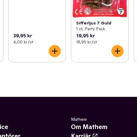
Sifferljus 7 Guld
1 st, Party Pack
39,95 kr
19,95 kr
4,00 kr /st
19,95 kr /st
Mathem
ice
Om Mathem
antörer
Karriär