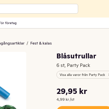
För företag
engångsartiklar
/
Fest & kalas
Blåsutrullar
6 st, Party Pack
Visa alla varor från Party Pack
Styckpris: 4,99 kr /st
29,95 kr
Nuvarande pris är: 29,95 kr
4,99 kr /st