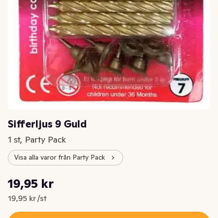
Sifferljus 9 Guld
1 st, Party Pack
Visa alla varor från Party Pack
Styckpris: 19,95 kr /st
19,95 kr
Nuvarande pris är: 19,95 kr
19,95 kr /st