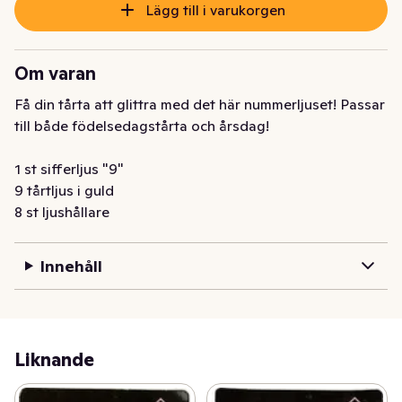
Lägg till i varukorgen
Om varan
Få din tårta att glittra med det här nummerljuset! Passar 
till både födelsedagstårta och årsdag!

1 st sifferljus "9"

9 tårtljus i guld

8 st ljushållare
Innehåll
Liknande