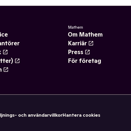
Mathem
ice
Om Mathem
antörer
Karriär
k
Press
tter)
För företag
m
ljnings- och användarvillkor
Hantera cookies