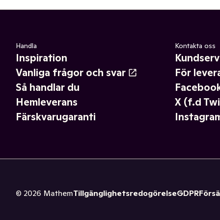
Handla
Kontakta oss
Inspiration
Kundserv
Vanliga frågor och svar
För lever
Så handlar du
Faceboo
Hemleverans
X (f.d Twi
Färskvarugaranti
Instagra
©
2026
Mathem
Tillgänglighetsredogörelse
GDPR
Försä