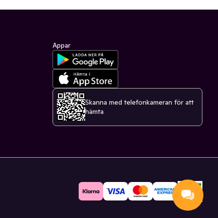
Appar
Skanna med telefonkameran för att
hämta