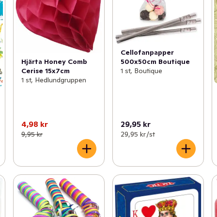
Cellofanpapper
500x50cm Boutique
Hjärta Honey Comb
1 st, Boutique
Cerise 15x7cm
1 st, Hedlundgruppen
4,98 kr
29,95 kr
9,95 kr
29,95 kr /st