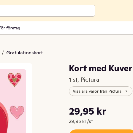
För företag
/
Gratulationskort
Kort med Kuver
1 st, Pictura
Visa alla varor från Pictura
Styckpris: 29,95 kr /st
29,95 kr
Nuvarande pris är: 29,95 kr
29,95 kr /st