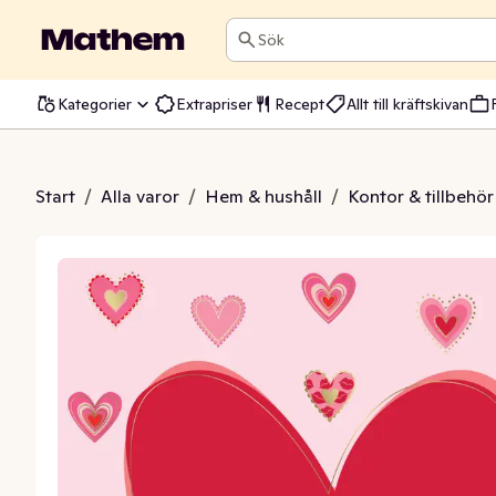
Sök
Kategorier
Extrapriser
Recept
Allt till kräftskivan
d Kuvert Hjärtan
Start
/
Alla varor
/
Hem & hushåll
/
Kontor & tillbehör