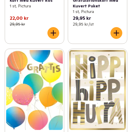
Kort med Kuvert Ros
Gratulationskort med
1 st, Pictura
Kuvert Paket
1 st, Pictura
22,00 kr
29,95 kr
29,95 kr
29,95 kr /st