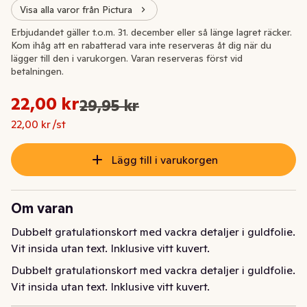
Visa alla varor från Pictura
Extrapris
Erbjudandet gäller t.o.m. 31. december eller så länge lagret räcker.
Kom ihåg att en rabatterad vara inte reserveras åt dig när du
lägger till den i varukorgen. Varan reserveras först vid
betalningen.
Styckpris: 22,00 kr /st
22,00 kr
29,95 kr
Ursprungspriset var: 29,95 kr
Nuvarande pris är: 22,00 kr
22,00 kr /st
Lägg till i varukorgen
Om varan
Dubbelt gratulationskort med vackra detaljer i guldfolie. 
Vit insida utan text. Inklusive vitt kuvert.
Dubbelt gratulationskort med vackra detaljer i guldfolie. 
Vit insida utan text. Inklusive vitt kuvert.