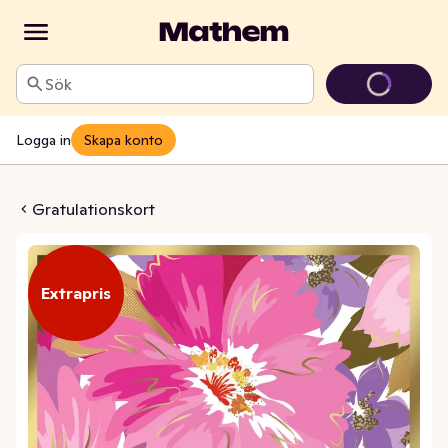
Sök
Logga in
Skapa konto
vert Rosa Blommor
Gratulationskort
Extrapris