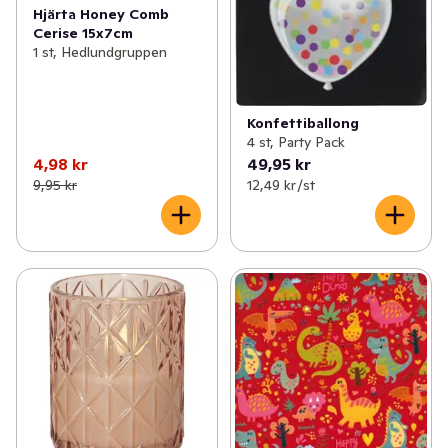
Hjärta Honey Comb
Cerise 15x7cm
1 st, Hedlundgruppen
Konfettiballong
4 st, Party Pack
4,98 kr
49,95 kr
9,95 kr
12,49 kr /st