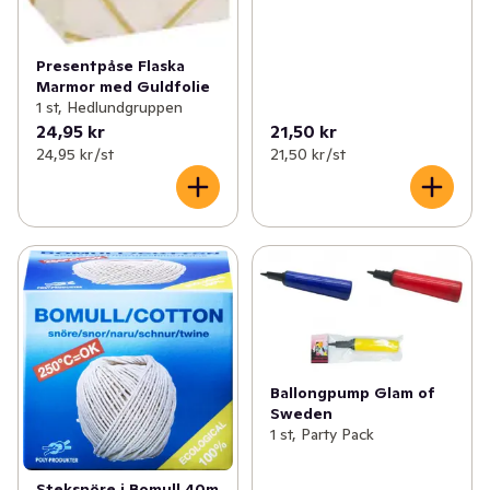
Presentpåse Flaska
Marmor med Guldfolie
1 st, Hedlundgruppen
24,95 kr
21,50 kr
24,95 kr /st
21,50 kr /st
Ballongpump Glam of
Sweden
1 st, Party Pack
Steksnöre i Bomull 40m