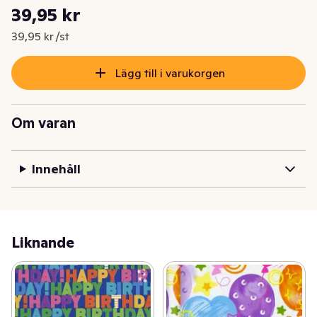
Styckpris: 39,95 kr /st
39,95 kr
Nuvarande pris är: 39,95 kr
39,95 kr /st
Lägg till i varukorgen
Om varan
Innehåll
Liknande