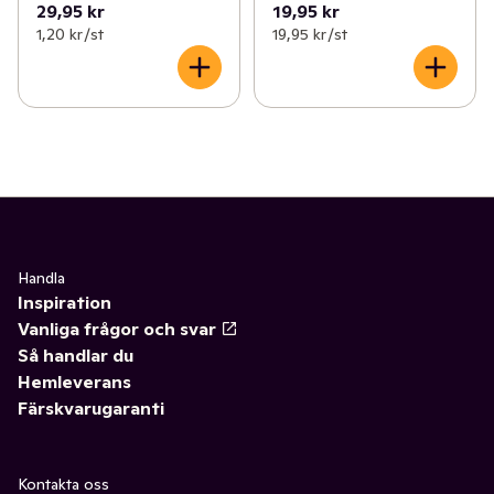
29,95 kr
19,95 kr
1,20 kr /st
19,95 kr /st
Handla
Inspiration
Vanliga frågor och svar
Så handlar du
Hemleverans
Färskvarugaranti
Kontakta oss