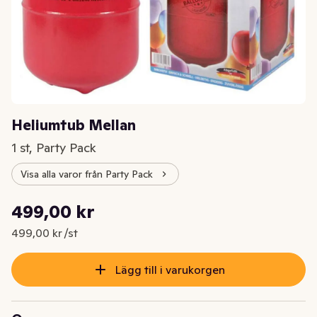
Heliumtub Mellan
1 st, Party Pack
Visa alla varor från Party Pack
Styckpris: 499,00 kr /st
499,00 kr
Nuvarande pris är: 499,00 kr
499,00 kr /st
Lägg till i varukorgen