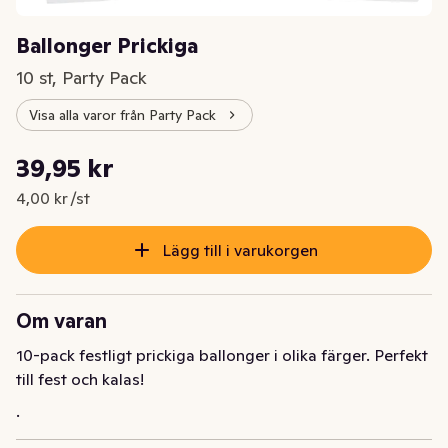
Ballonger Prickiga
10 st, Party Pack
Visa alla varor från Party Pack
Styckpris: 4,00 kr /st
39,95 kr
Nuvarande pris är: 39,95 kr
4,00 kr /st
Lägg till i varukorgen
Om varan
10-pack festligt prickiga ballonger i olika färger. Perfekt 
till fest och kalas!
.