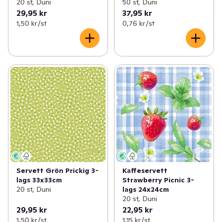
20 st, Duni
50 st, Duni
29,95 kr
37,95 kr
1,50 kr /st
0,76 kr /st
Servett Grön Prickig 3-
Kaffeservett
lags 33x33cm
Strawberry Picnic 3-
20 st, Duni
lags 24x24cm
20 st, Duni
29,95 kr
22,95 kr
1,50 kr /st
1,15 kr /st