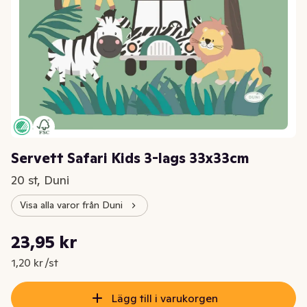
Servett Safari Kids 3-lags 33x33cm
20 st, Duni
Visa alla varor från Duni
Styckpris: 1,20 kr /st
23,95 kr
Nuvarande pris är: 23,95 kr
1,20 kr /st
Lägg till i varukorgen