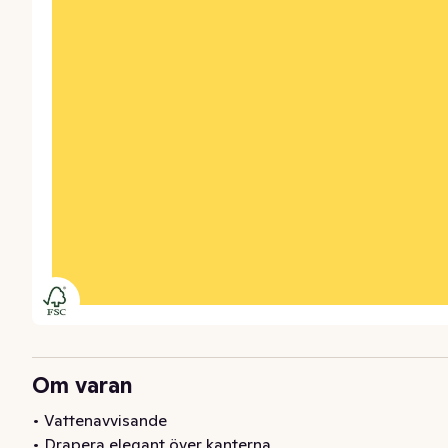
Om varan
• Vattenavvisande

• Drapera elegant över kanterna
