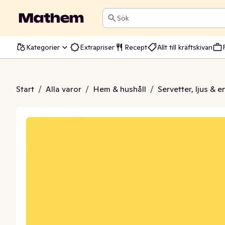
Sök
Kategorier
Extrapriser
Recept
Allt till kräftskivan
Gul 138x220cm
Start
/
Alla varor
/
Hem & hushåll
/
Servetter, ljus & 