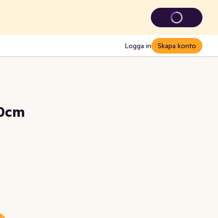
Logga in
Skapa konto
20cm