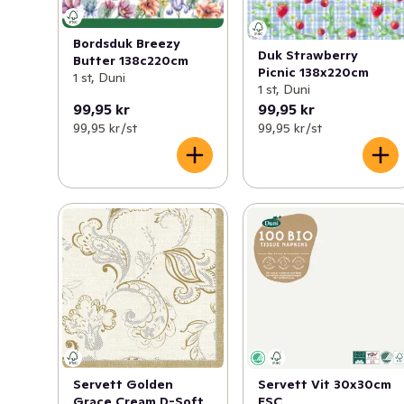
Bordsduk Breezy
Duk Strawberry
Butter 138c220cm
Picnic 138x220cm
1 st, Duni
1 st, Duni
99,95 kr
99,95 kr
99,95 kr /st
99,95 kr /st
Servett Golden
Servett Vit 30x30cm
Grace Cream D-Soft
FSC