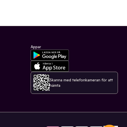
Appar
Skanna med telefonkameran för att
hämta