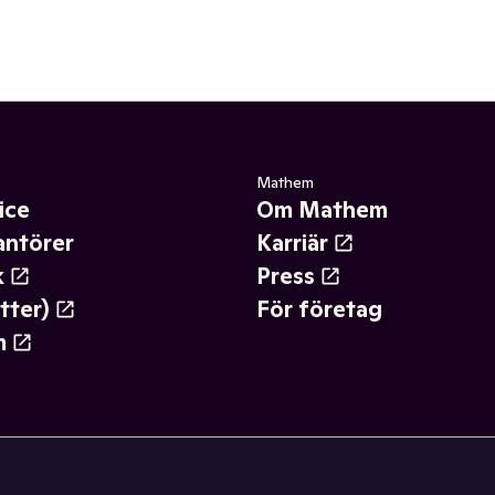
Mathem
ice
Om Mathem
antörer
Karriär
k
Press
tter)
För företag
m