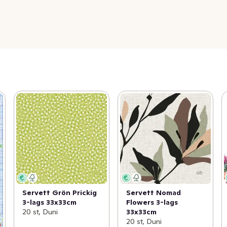
Servett Grön Prickig
Servett Nomad
3-lags 33x33cm
Flowers 3-lags
20 st, Duni
33x33cm
20 st, Duni