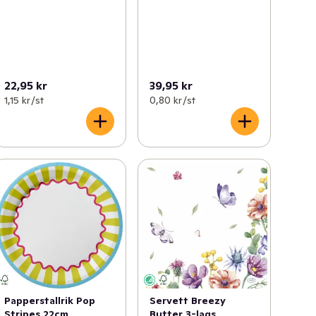
22,95 kr
39,95 kr
1,15 kr /st
0,80 kr /st
Papperstallrik Pop
Servett Breezy
Stripes 22cm
Butter 3-lags