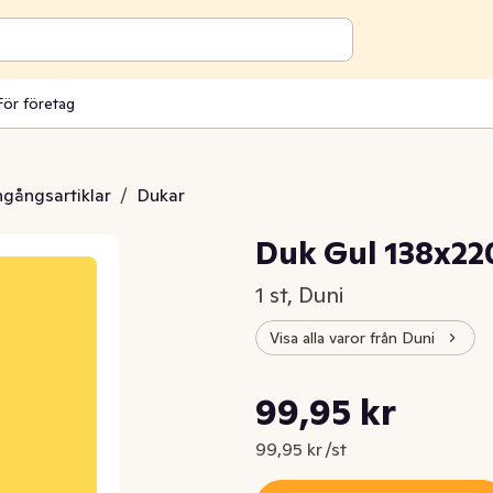
För företag
engångsartiklar
/
Dukar
Duk Gul 138x2
1 st, Duni
Visa alla varor från Duni
Styckpris: 99,95 kr /st
99,95 kr
Nuvarande pris är: 99,95 kr
99,95 kr /st