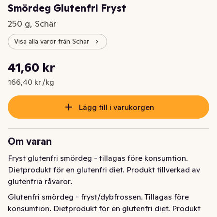
Smördeg Glutenfri Fryst
250 g, Schär
Visa alla varor från Schär
Styckpris: 166,40 kr /kg
41,60 kr
Nuvarande pris är: 41,60 kr
166,40 kr /kg
Lägg till i varukorgen
Om varan
Fryst glutenfri smördeg - tillagas före konsumtion. 
Dietprodukt för en glutenfri diet. Produkt tillverkad av 
glutenfria råvaror.
Glutenfri smördeg - fryst/dybfrossen. Tillagas före 
konsumtion. Dietprodukt för en glutenfri diet. Produkt 