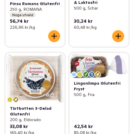
& Laktosfri
Pinsa Romana Glutenfri
500 g, Schär
250 g, ROMANA
Noga utvald
56,74 kr
30,24 kr
226,96 kr /kg
60,48 kr /kg
Lingonlimpa Glutenfri
Fryst
500 g, Fria
Tårtbotten 3-Delad
Glutenfri
200 g, Eldorado
33,08 kr
42,54 kr
165,40 kr /kg
85,08 kr /kg