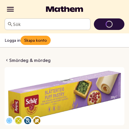
Sök
Logga in
Skapa konto
Glutenfri Fryst
Smördeg & mördeg