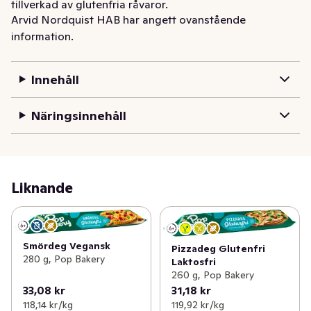
tillverkad av glutenfria råvaror.
Arvid Nordquist HAB har angett ovanstående
information.
Innehåll
Näringsinnehåll
Liknande
Smördeg Vegansk
Pizzadeg Glutenfri
280 g, Pop Bakery
Laktosfri
260 g, Pop Bakery
33,08 kr
31,18 kr
118,14 kr /kg
119,92 kr /kg