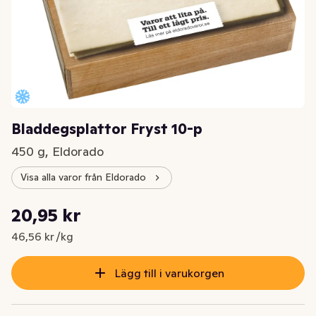
Bladdegsplattor Fryst 10-p
450 g, Eldorado
Visa alla varor från Eldorado
Styckpris: 46,56 kr /kg
20,95 kr
Nuvarande pris är: 20,95 kr
46,56 kr /kg
Lägg till i varukorgen