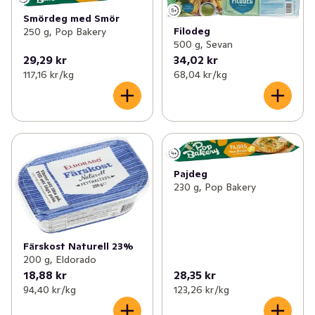
Smördeg med Smör
Filodeg
250 g, Pop Bakery
500 g, Sevan
29,29 kr
34,02 kr
117,16 kr /kg
68,04 kr /kg
Pajdeg
230 g, Pop Bakery
Färskost Naturell 23%
200 g, Eldorado
18,88 kr
28,35 kr
94,40 kr /kg
123,26 kr /kg