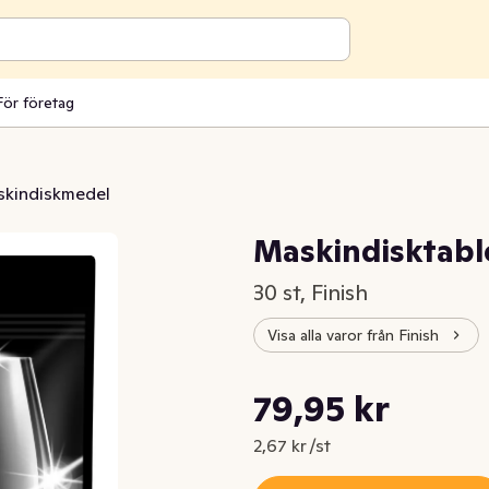
För företag
kindiskmedel
Maskindisktable
30 st, Finish
Visa alla varor från Finish
Styckpris: 2,67 kr /st
79,95 kr
Nuvarande pris är: 79,95 kr
2,67 kr /st