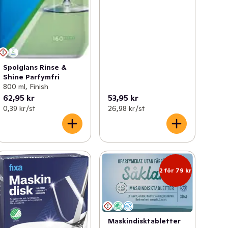
Spolglans Rinse &
Shine Parfymfri
800 ml, Finish
62,95 kr
53,95 kr
0,39 kr /st
26,98 kr /st
2 för 79 kr
Maskindisktabletter