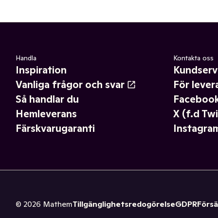
Handla
Kontakta oss
Inspiration
Kundserv
Vanliga frågor och svar
För lever
Så handlar du
Faceboo
Hemleverans
X (f.d Twi
Färskvarugaranti
Instagra
©
2026
Mathem
Tillgänglighetsredogörelse
GDPR
Försä