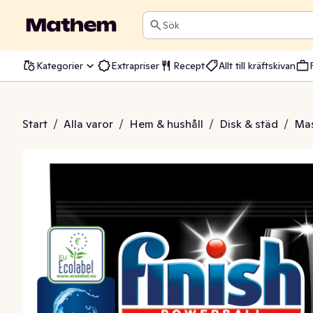
Sök
Kategorier
Extrapriser
Recept
Allt till kräftskivan
tter Ultimate All in One
Start
/
Alla varor
/
Hem & hushåll
/
Disk & städ
/
Mas