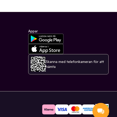
Appar
Skanna med telefonkameran för att
hämta