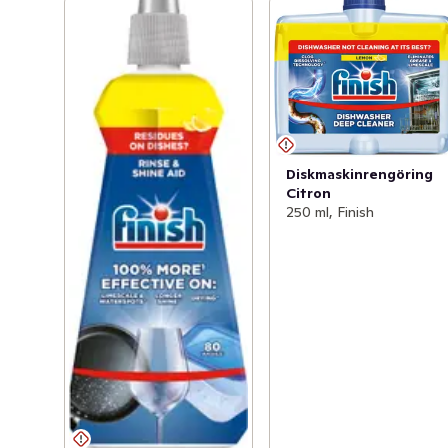
pressade Finish-disktabletterna**. Kapslarna kommer i 
ett omslag som löses upp under diskprogrammet. För 
optimalt resultat, använd Ultimate All in 1 
maskindiskkapslar tillsammans med Finish tillbehör. 

* Rengörande ingredienser jämfört med Finish Power. 

**I jämförelse med Finish Power.
Diskmaskinrengöring
Citron
250 ml, Finish