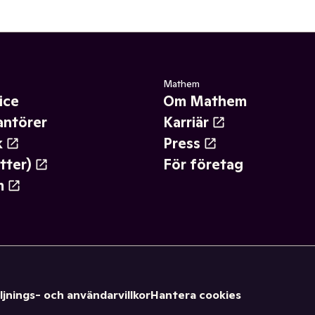
Mathem
ice
Om Mathem
antörer
Karriär
k
Press
tter)
För företag
m
ljnings- och användarvillkor
Hantera cookies